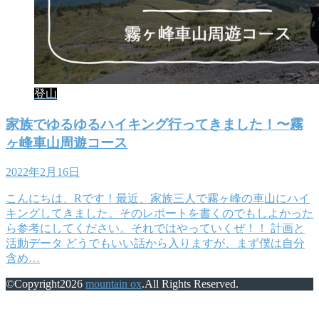
登山
家族でゆるゆるハイキング行ってきました！〜霧
ヶ峰車山周遊コース
2022年2月16日
こんにちは、Rです！最近、家族三人で霧ヶ峰の車山にハイ
キングしてきました。そのレポートを書くのでもしよかった
ら参考にしてください。それではやっていくぜ！！ 計画と
活動データ どうでもいい話から入りますが、まず僕は自分
含め…
©Copyright2026
mountain ox
.All Rights Reserved.