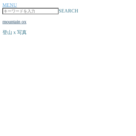
MENU
SEARCH
mountain ox
登山 x 写真