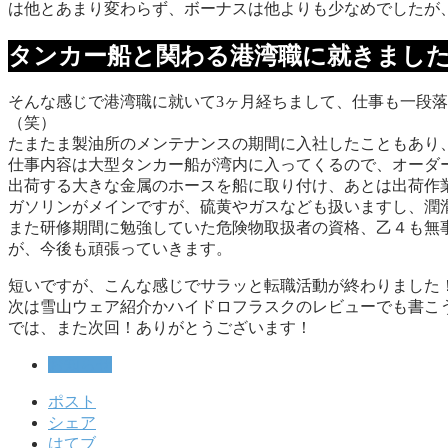
は他とあまり変わらず、ボーナスは他よりも少なめでしたが
タンカー船と関わる港湾職に就きまし
そんな感じで港湾職に就いて3ヶ月経ちまして、仕事も一段
（笑）
たまたま製油所のメンテナンスの期間に入社したこともあり
仕事内容は大型タンカー船が湾内に入ってくるので、オーダ
出荷する大きな金属のホースを船に取り付け、あとは出荷作
ガソリンがメインですが、硫黄やガスなども扱いますし、潤
また研修期間に勉強していた危険物取扱者の資格、乙４も無
が、今後も頑張っていきます。
短いですが、こんな感じでサラッと転職活動が終わりました
次は雪山ウェア紹介かハイドロフラスクのレビューでも書こ
では、また次回！ありがとうございます！
お知らせ
ポスト
シェア
はてブ