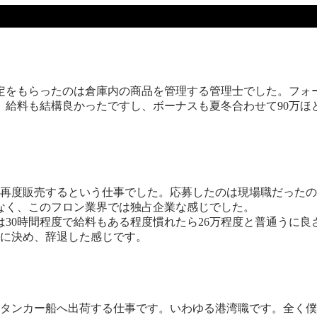
定をもらったのは倉庫内の商品を管理する管理士でした。フォ
給料も結構良かったですし、ボーナスも夏冬合わせて90万ほ
し再度販売するという仕事でした。応募したのは現場職だった
なく、このフロン業界では独占企業な感じでした。
30時間程度で給料もある程度慣れたら26万程度と普通うに良
目に決め、辞退した感じです。
をタンカー船へ出荷する仕事です。いわゆる港湾職です。全く