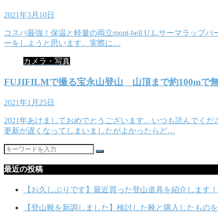
2021年3月10日
コスパ最強！保温と軽量の両立mont-bell U.L.サーマ
ーをしようと思います。実際に…
カメラ・写真
FUJIFILMで撮る宝永山登山 山頂まで約100m
2021年1月25日
2021年あけましておめでとうございます。いつも読んでくだ
更新が遅くなってしまいましたがよかったらど…
最近の投稿
【お久しぶりです】最近買った登山道具を紹介します！
【登山靴を新調しました】検討した靴と購入したものを