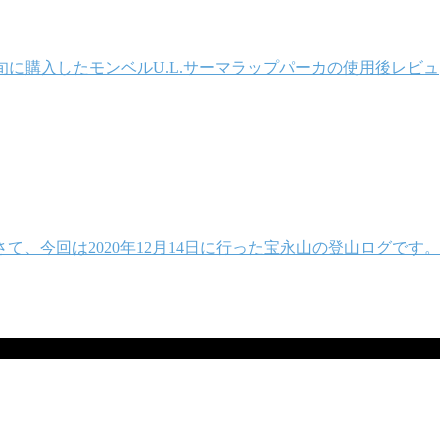
月中旬に購入したモンベルU.L.サーマラップパーカの使用後レビュ
、今回は2020年12月14日に行った宝永山の登山ログです。